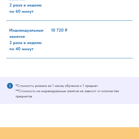
2 раза в неделю
по 60 минут
Индивидуальные
10 720 ₽
занятия
2 раза в неделю
по 40 минут
*Стоимость указана за 1 месяц обучения и 1 предмет
**Стоимость на индивидуальные занятия не зависит от количества
предметов