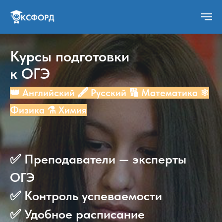
Курсы подготовки
к ОГЭ
👑 Английский 🖋️ Русский 🔢 Математика ⚛️
Физика
⚗️
Химия
✅ Преподаватели — эксперты
ОГЭ
✅ Контроль успеваемости
✅ Удобное расписание