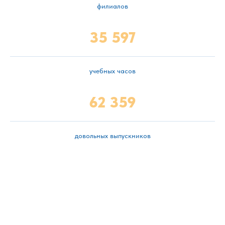
филиалов
35 597
учебных часов
62 359
довольных выпускников