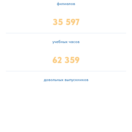
филиалов
35 597
учебных часов
62 359
довольных выпускников